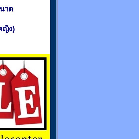
ขนาด
(หญิง)