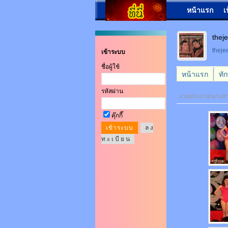
หน้าแรก
เ
thej
thej
เข้าระบบ
ชื่อผู้ใช้
หน้าแรก
ทั
รหัสผ่าน
งานประกวดนางสาวเ
คุ๊กกี๊
ล ง
ท ะ เ บี ย น