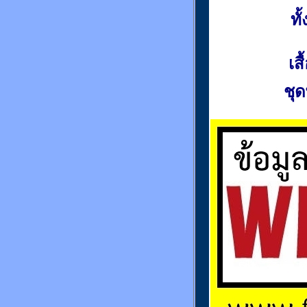
ท
เส
ชุด