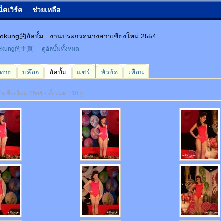
น็ตเวิร์ค
ช่วยเหลือ
eekung的อัลบั้ม - งานประกวดนางสาวเชียงใหม่ 2554
eekung的主頁
|
ดูอัลบั้มทั้งหมด
กทาย
บล๊อก
อัลบั้ม
แชร์
หัวข้อ
เพื่อน
ชียงใหม่ 2554 - ทั้งหมด 110 รูป