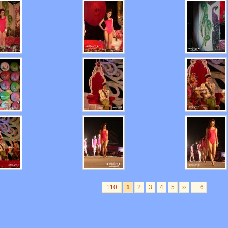
110
1
2
3
4
5
››
... 6