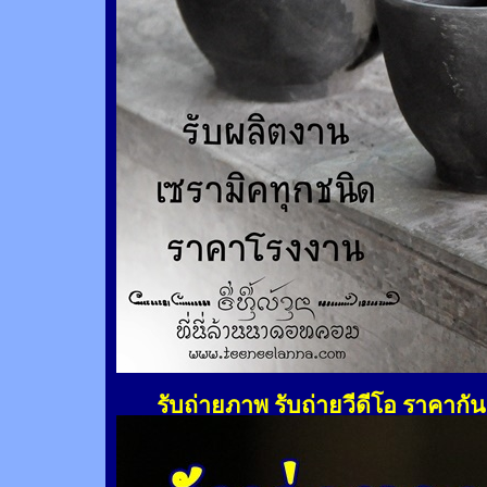
รับถ่ายภาพ รับถ่ายวีดีโอ ราคากั