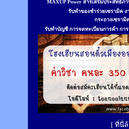
MAXUP Power สารเสริมประสิทธิภาพ
รับทำของชำร่วยเซรามิค ง
กระถางเซรามิ
รับทำ
บัญชี การจดทะเบียนการค้า การจ
[
ที่นี