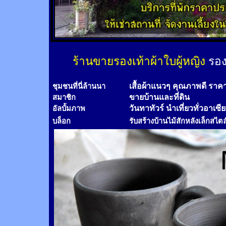
ร้านขายรองเท้าผ้าใบผู้หญิง
รอง
เสื้อผ้าแนวๆ คุณภาพดี ราค
ชุมชนที่นี่ล้านนา
ขายบ้านและที่ดิน
สมาชิก
วันทาทัวร์
นำเที่ยวทั่วอาเซี
อัลบั้มภาพ
บล็อก
รับสร้างบ้านไม้
สัก
หลังเล็กสไตล