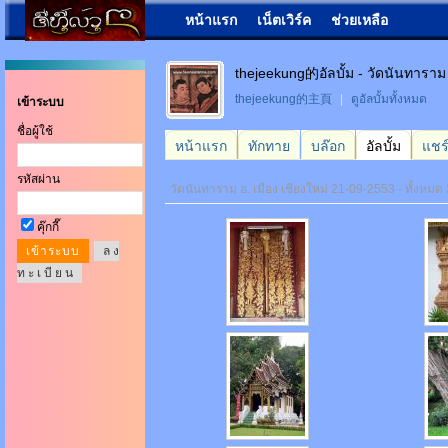
หน้าแรก
เน็ตเวิร์ค
ช่วยเหลือ
thejeekung的อัลบั้ม - วัดนันทาราม 
thejeekung的主頁
|
ดูอัลบั้มทั้งหมด
เข้าระบบ
ชื่อผู้ใช้
หน้าแรก
ทักทาย
บล๊อก
อัลบั้ม
แชร
รหัสผ่าน
วัดนันทาราม อ. เมือง เชียงใหม่ 21-09-2553 - ทั้งหมด 
คุ๊กกี๊
ล ง
ท ะ เ บี ย น