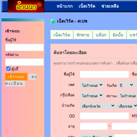
หน้าแรก
เน็ตเวิร์ค
ช่วยเหลือ
เน็ตเวิร์ค - สเปซ
เข้าระบบ
เน็ตเวิร์ค
ทักทาย
บล๊อก
อัลบั้ม
แชร
ชื่อผู้ใช้
ค้นหาโดยละเอียด
รหัสผ่าน
คุณสามารถกำหนดขอบเขตการค้นหา，เพื่อค้นหาเพื่
คุ๊กกี๊
ชื่อผู้ใช้
ชื่อ
ล ง
ท ะ เ บี ย น
เพศ
วันเกิด
กรุ๊ปเลือด
สถานะ
บ้านเกิด
QQ
MS
อายุ
~