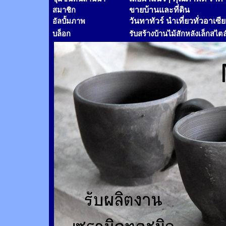
ขายบ้านและที่ดิน
สมาชิก
วันทาทัวร์
นำเที่ยวทั่วอาเซี
อัลบั้มภาพ
บล็อก
รับสร้างบ้านไม้
สัก
หลังเล็กสไตล