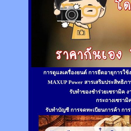
การดูแลเครื่องยนต์ การยืดอายุการใช
MAXUP Power สารเสริมประสิทธิภาพ
รับทำของชำร่วยเซรามิค ง
กระถางเซรามิ
รับทำ
บัญชี การจดทะเบียนการค้า การจ