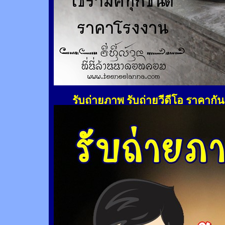
รับถ่ายภาพ รับถ่ายวีดีโอ ราคากั