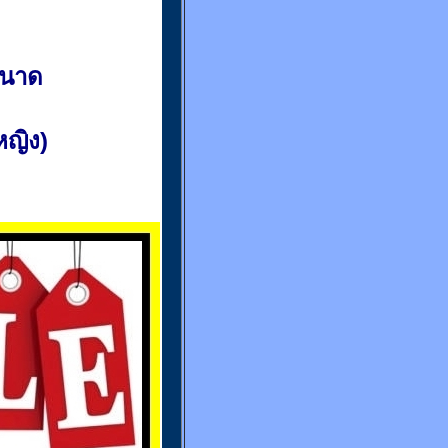
ขนาด
(หญิง)