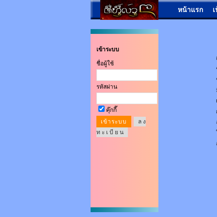
หน้าแรก
เ
เข้าระบบ
ชื่อผู้ใช้
รหัสผ่าน
คุ๊กกี๊
ล ง
ท ะ เ บี ย น