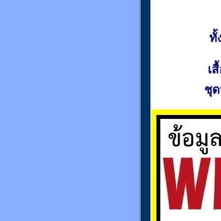
ท
เส
ชุด