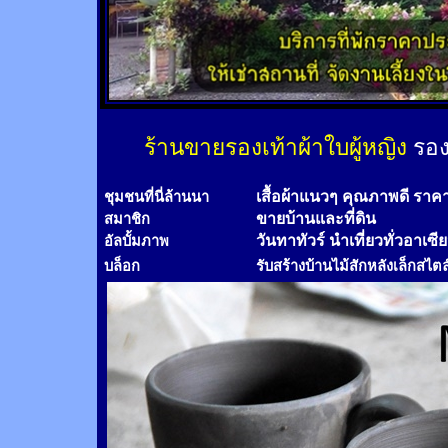
ร้านขายรองเท้าผ้าใบผู้หญิง
รอง
เสื้อผ้าแนวๆ คุณภาพดี ราค
ชุมชนที่นี่ล้านนา
ขายบ้านและที่ดิน
สมาชิก
วันทาทัวร์
นำเที่ยวทั่วอาเซี
อัลบั้มภาพ
บล็อก
รับสร้างบ้านไม้
สัก
หลังเล็กสไตล