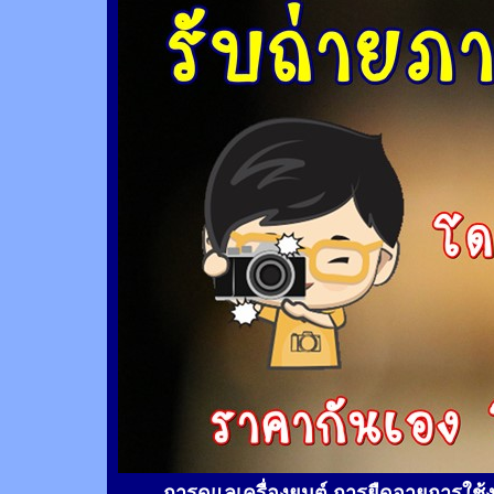
การดูแลเครื่องยนต์ การยืดอายุการใช