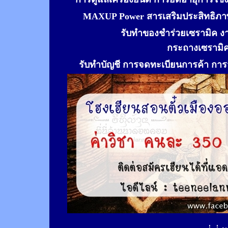
MAXUP Power สารเสริมประสิทธิภาพ
รับทำของชำร่วยเซรามิค ง
กระถางเซรามิ
รับทำ
บัญชี การจดทะเบียนการค้า การจ