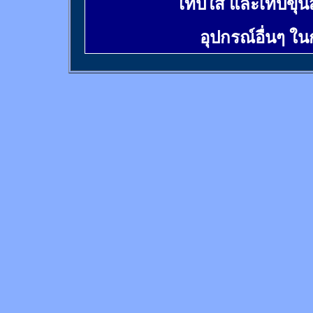
เทปใส และเทปขุ่น
อุปกรณ์อื่นๆ ใ