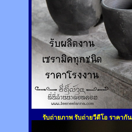
รับถ่ายภาพ รับถ่ายวีดีโอ ราคากั