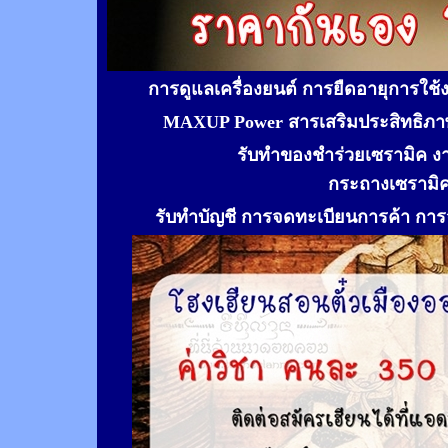
การดูแลเครื่องยนต์ การยืดอายุการใช
MAXUP Power สารเสริมประสิทธิภาพ
รับทำของชำร่วยเซรามิค ง
กระถางเซรามิ
รับทำ
บัญชี การจดทะเบียนการค้า การจ