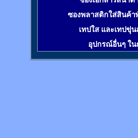
ซองเอกสารสีน้ำต
ซองพลาสติกใส่สินค้า
เทปใส และเทปขุ่น
อุปกรณ์อื่นๆ ใ