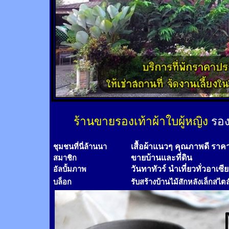
ร้านขายรองเท้าผ้าใบผู้หญิง
รอง
เสื้อผ้าแนวๆ คุณภาพดี ราค
ชุมชนที่นี่ล้านนา
ขายบ้านและที่ดิน
สมาชิก
วันทาทัวร์
นำเที่ยวทั่วอาเซี
อัลบั้มภาพ
บล็อก
รับสร้างบ้านไม้
สัก
หลังเล็กสไตล