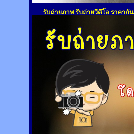
รับถ่ายภาพ รับถ่ายวีดีโอ ราคากั