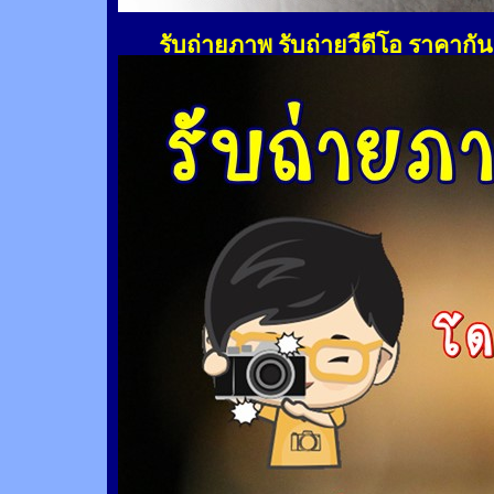
รับถ่ายภาพ รับถ่ายวีดีโอ ราคากั