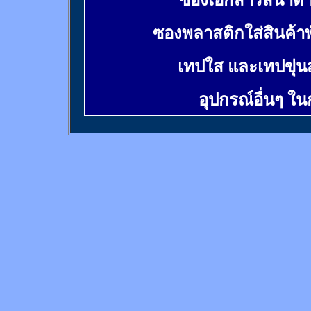
ซองเอกสารสีน้ำต
ซองพลาสติกใส่สินค้า
เทปใส และเทปขุ่น
อุปกรณ์อื่นๆ ใ