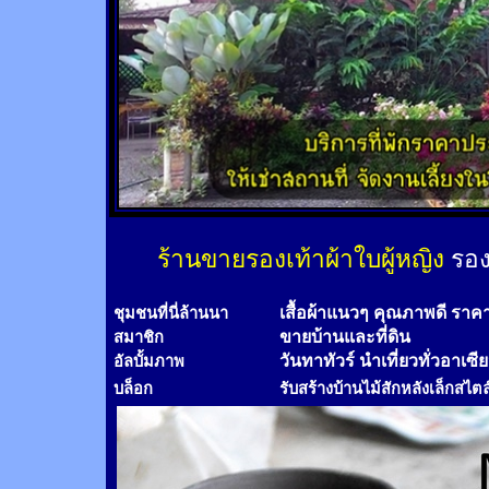
ร้านขายรองเท้าผ้าใบผู้หญิง
รอง
เสื้อผ้าแนวๆ คุณภาพดี ราค
ชุมชนที่นี่ล้านนา
ขายบ้านและที่ดิน
สมาชิก
วันทาทัวร์
นำเที่ยวทั่วอาเซี
อัลบั้มภาพ
บล็อก
รับสร้างบ้านไม้
สัก
หลังเล็กสไตล