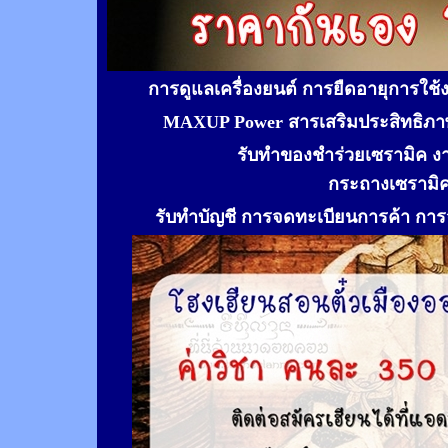
การดูแลเครื่องยนต์ การยืดอายุการใช
MAXUP Power สารเสริมประสิทธิภาพ
รับทำของชำร่วยเซรามิค ง
กระถางเซรามิ
รับทำ
บัญชี การจดทะเบียนการค้า การจ