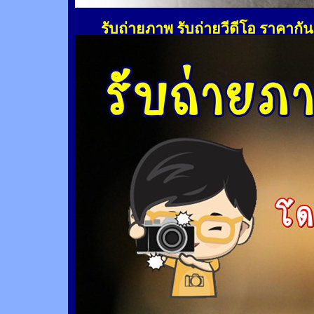
รับถ่ายภาพ รับถ่ายวีดีโอ ราคากั