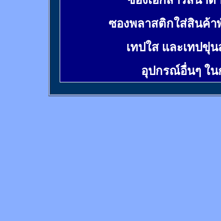
ซองเอกสารสีน้ำต
ซองพลาสติกใส่สินค้า
เทปใส และเทปขุ่น
อุปกรณ์อื่นๆ ใ