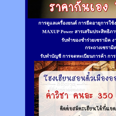
การดูแลเครื่องยนต์ การยืดอายุการใช
MAXUP Power สารเสริมประสิทธิภาพ
รับทำของชำร่วยเซรามิค ง
กระถางเซรามิ
รับทำ
บัญชี การจดทะเบียนการค้า การจ