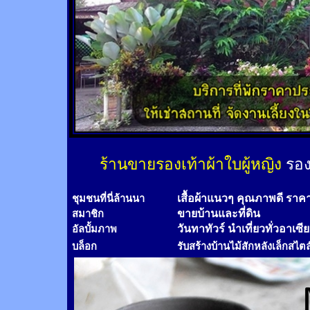
ร้านขายรองเท้าผ้าใบผู้หญิง
รอง
เสื้อผ้าแนวๆ คุณภาพดี ราค
ชุมชนที่นี่ล้านนา
ขายบ้านและที่ดิน
สมาชิก
วันทาทัวร์
นำเที่ยวทั่วอาเซี
อัลบั้มภาพ
บล็อก
รับสร้างบ้านไม้
สัก
หลังเล็กสไตล