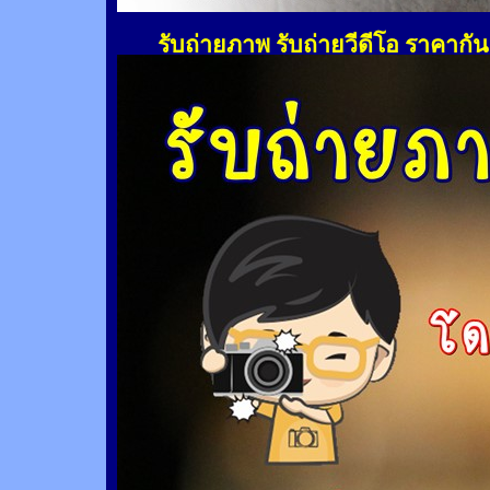
รับถ่ายภาพ รับถ่ายวีดีโอ ราคากั