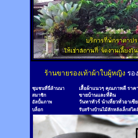
ร้านขายรองเท้าผ้าใบผู้หญิง
รอง
เสื้อผ้าแนวๆ คุณภาพดี ราค
ชุมชนที่นี่ล้านนา
ขายบ้านและที่ดิน
สมาชิก
วันทาทัวร์
นำเที่ยวทั่วอาเซี
อัลบั้มภาพ
บล็อก
รับสร้างบ้านไม้
สัก
หลังเล็กสไตล