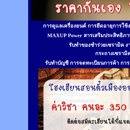
การดูแลเครื่องยนต์ การยืดอายุการใช
MAXUP Power สารเสริมประสิทธิภาพ
รับทำของชำร่วยเซรามิค ง
กระถางเซรามิ
รับทำ
บัญชี การจดทะเบียนการค้า การจ