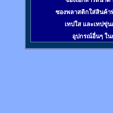
ซองเอกสารสีน้ำต
ซองพลาสติกใส่สินค้า
เทปใส และเทปขุ่น
อุปกรณ์อื่นๆ ใ