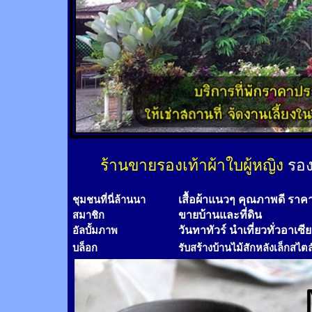
ร้านขายรองเท้าผ้าใบผู้หญิง
รอง
เสื้อผ้าแนวๆ คุณภาพดี ราค
ชุมชนที่นี่ล้านนา
ขายบ้านและที่ดิน
สมาชิก
วันทาทัวร์
นำเที่ยวทั่วอาเซี
อัลบั้มภาพ
บล็อก
รับสร้างบ้านไม้
สัก
หลังเล็กสไตล