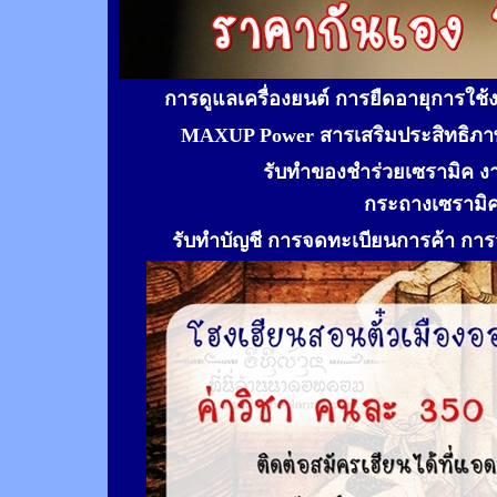
การดูแลเครื่องยนต์ การยืดอายุการใช
MAXUP Power สารเสริมประสิทธิภาพ
รับทำของชำร่วยเซรามิค ง
กระถางเซรามิ
รับทำ
บัญชี การจดทะเบียนการค้า การจ