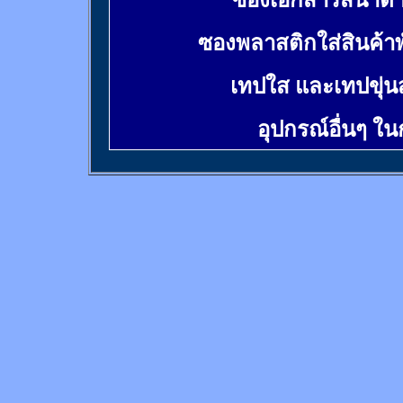
ซองเอกสารสีน้ำต
ซองพลาสติกใส่สินค้า
เทปใส และเทปขุ่น
อุปกรณ์อื่นๆ ใ