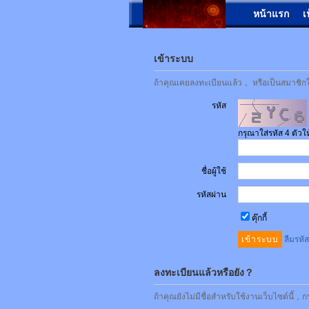
หน้าแรก
เ
เข้าระบบ
ถ้าคุณเคยลงทะเบียนแล้ว， หรือเป็นสมาชิกใน
รหัส
กรุณาใส่รหัส 4 ตัว
ชื่อผู้ใช้
รหัสผ่าน
คุ๊กกี้
ลืมรหั
ลงทะเบียนแล้วหรือยัง？
ถ้าคุณยังไม่มีชื่อสำหรับใช้งานเว็บไซต์นี้，ก