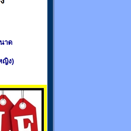
ขนาด
(หญิง)