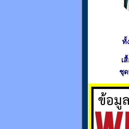
ท
เส
ชุด