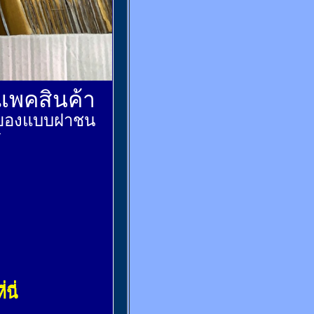
์แพคสินค้า
ส่งของแบบฝาชน
้
่นี่