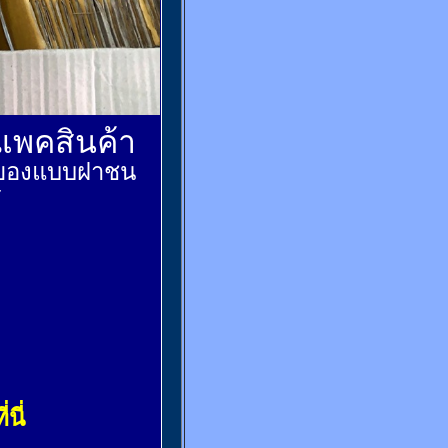
์แพคสินค้า
ส่งของแบบฝาชน
้
่นี่