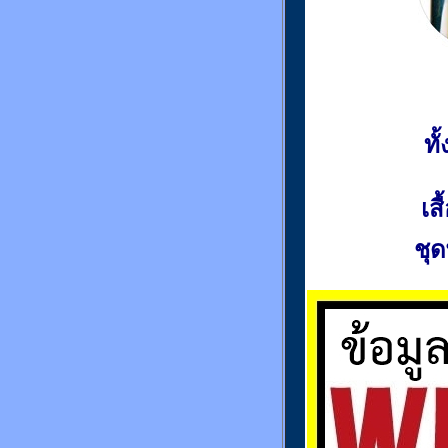
ท
เส
ชุด