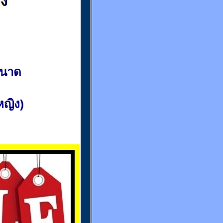
ขนาด
(หญิง)