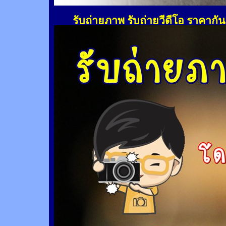
รับถ่ายภาพ รับถ่ายวีดีโอ ราคากั