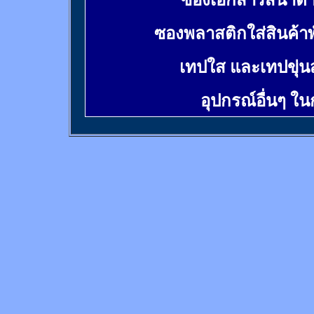
ซองเอกสารสีน้ำต
ซองพลาสติกใส่สินค้า
เทปใส และเทปขุ่น
อุปกรณ์อื่นๆ ใ