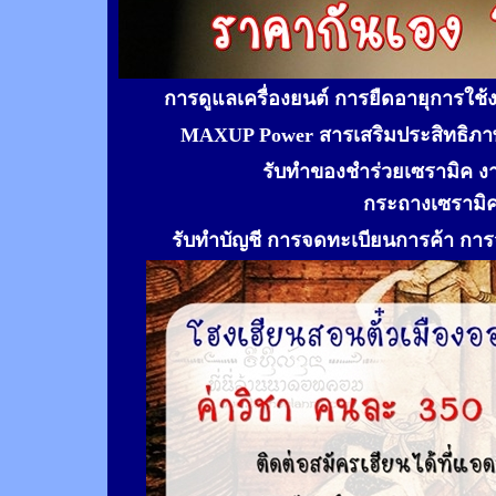
การดูแลเครื่องยนต์ การยืดอายุการใช
MAXUP Power สารเสริมประสิทธิภาพ
รับทำของชำร่วยเซรามิค ง
กระถางเซรามิ
รับทำ
บัญชี การจดทะเบียนการค้า การจ