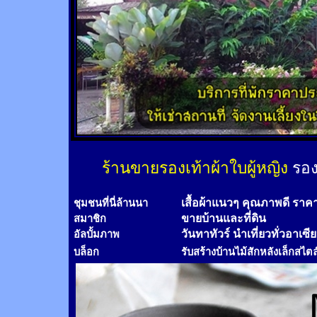
ร้านขายรองเท้าผ้าใบผู้หญิง
รอง
เสื้อผ้าแนวๆ คุณภาพดี ราค
ชุมชนที่นี่ล้านนา
ขายบ้านและที่ดิน
สมาชิก
วันทาทัวร์
นำเที่ยวทั่วอาเซี
อัลบั้มภาพ
บล็อก
รับสร้างบ้านไม้
สัก
หลังเล็กสไตล