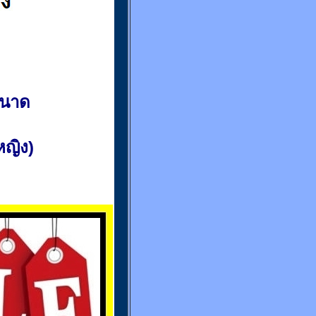
ขนาด
(หญิง)