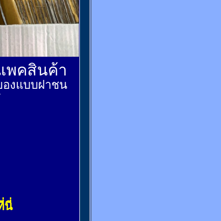
์แพคสินค้า
ส่งของแบบฝาชน
้
่นี่