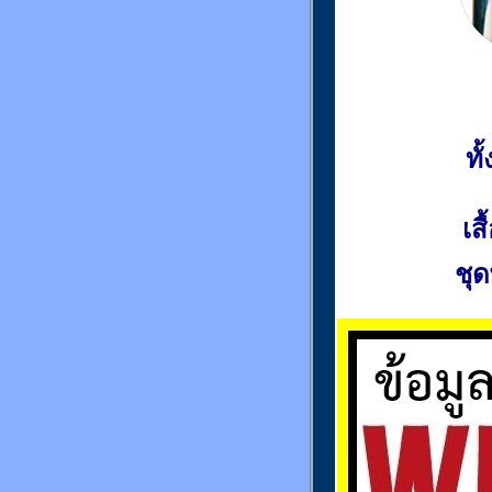
ท
เส
ชุด