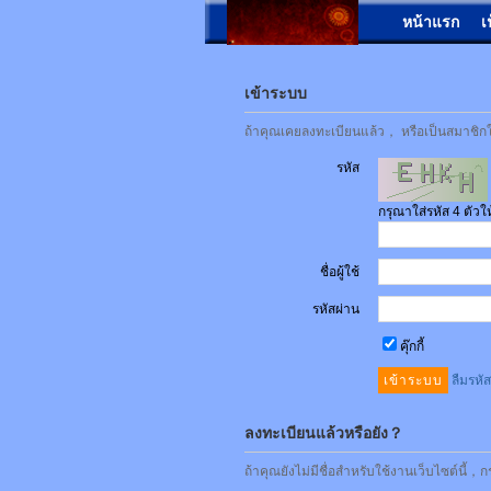
หน้าแรก
เ
เข้าระบบ
ถ้าคุณเคยลงทะเบียนแล้ว， หรือเป็นสมาชิกใน
รหัส
กรุณาใส่รหัส 4 ตัว
ชื่อผู้ใช้
รหัสผ่าน
คุ๊กกี้
ลืมรหั
ลงทะเบียนแล้วหรือยัง？
ถ้าคุณยังไม่มีชื่อสำหรับใช้งานเว็บไซต์นี้，ก