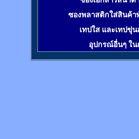
ซองเอกสารสีน้ำต
ซองพลาสติกใส่สินค้า
เทปใส และเทปขุ่น
อุปกรณ์อื่นๆ ใ