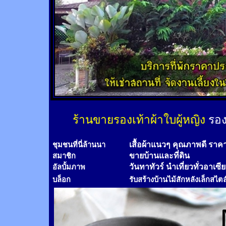
ร้านขายรองเท้าผ้าใบผู้หญิง
รอง
เสื้อผ้าแนวๆ คุณภาพดี ราค
ชุมชนที่นี่ล้านนา
ขายบ้านและที่ดิน
สมาชิก
วันทาทัวร์
นำเที่ยวทั่วอาเซี
อัลบั้มภาพ
บล็อก
รับสร้างบ้านไม้
สัก
หลังเล็กสไตล