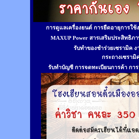
การดูแลเครื่องยนต์ การยืดอายุการใช
MAXUP Power สารเสริมประสิทธิภาพ
รับทำของชำร่วยเซรามิค ง
กระถางเซรามิ
รับทำ
บัญชี การจดทะเบียนการค้า การจ