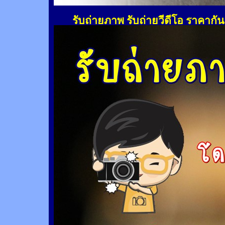
รับถ่ายภาพ รับถ่ายวีดีโอ ราคากั