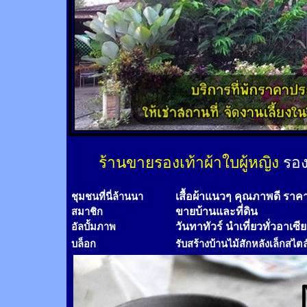
ร้านขายรองเท้าผ้าใบผู้หญิง
รอง
เสื้อผ้าแนวๆ คุณภาพดี ราค
ชุมชนที่นี่ล้านนา
ขายบ้านและที่ดิน
สมาชิก
วันทาทัวร์
นำเที่ยวทั่วอาเซี
อัลบั้มภาพ
บล็อก
รับสร้างบ้านไม้
สัก
หลังเล็กสไตล