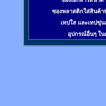
ซองเอกสารสีน้ำต
ซองพลาสติกใส่สินค้า
เทปใส และเทปขุ่น
อุปกรณ์อื่นๆ ใ