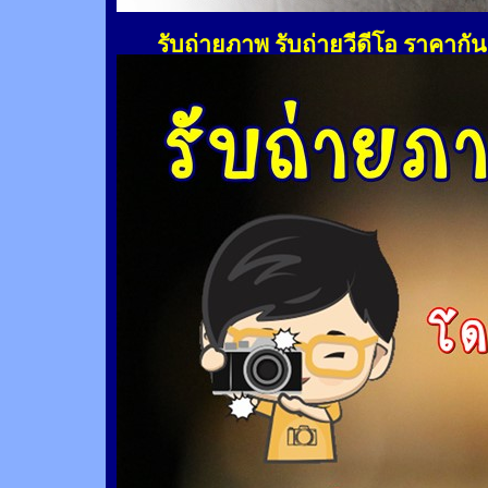
รับถ่ายภาพ รับถ่ายวีดีโอ ราคากั