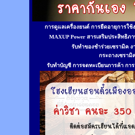
การดูแลเครื่องยนต์ การยืดอายุการใช
MAXUP Power สารเสริมประสิทธิภาพ
รับทำของชำร่วยเซรามิค ง
กระถางเซรามิ
รับทำ
บัญชี การจดทะเบียนการค้า การจ