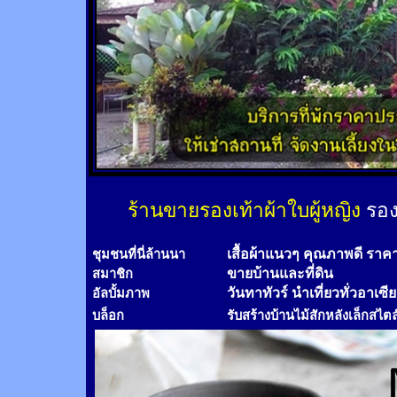
ร้านขายรองเท้าผ้าใบผู้หญิง
รอง
เสื้อผ้าแนวๆ คุณภาพดี ราค
ชุมชนที่นี่ล้านนา
ขายบ้านและที่ดิน
สมาชิก
วันทาทัวร์
นำเที่ยวทั่วอาเซี
อัลบั้มภาพ
บล็อก
รับสร้างบ้านไม้
สัก
หลังเล็กสไตล