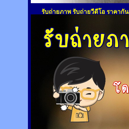
รับถ่ายภาพ รับถ่ายวีดีโอ ราคากั