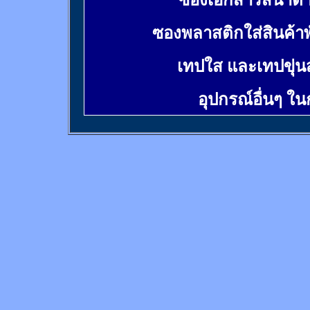
ซองเอกสารสีน้ำต
ซองพลาสติกใส่สินค้า
เทปใส และเทปขุ่น
อุปกรณ์อื่นๆ ใ