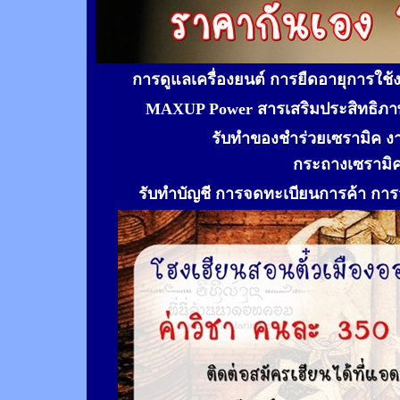
การดูแลเครื่องยนต์ การยืดอายุการใช
MAXUP Power สารเสริมประสิทธิภาพ
รับทำของชำร่วยเซรามิค ง
กระถางเซรามิ
รับทำ
บัญชี การจดทะเบียนการค้า การจ