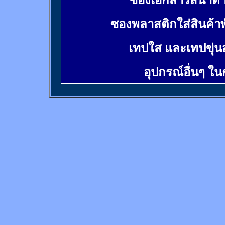
ซองเอกสารสีน้ำต
ซองพลาสติกใส่สินค้า
เทปใส และเทปขุ่น
อุปกรณ์อื่นๆ ใ