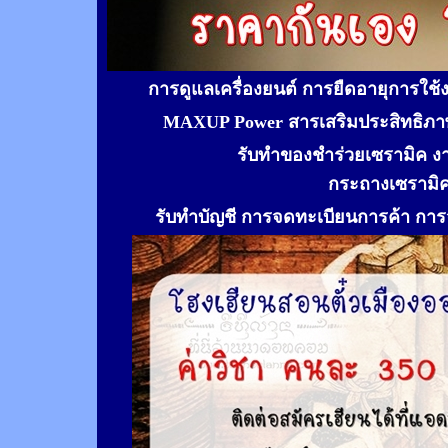
การดูแลเครื่องยนต์ การยืดอายุการใช
MAXUP Power สารเสริมประสิทธิภาพ
รับทำของชำร่วยเซรามิค ง
กระถางเซรามิ
รับทำ
บัญชี การจดทะเบียนการค้า การจ