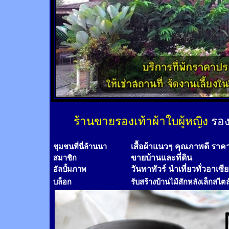
ร้านขายรองเท้าผ้าใบผู้หญิง
รอง
เสื้อผ้าแนวๆ คุณภาพดี ราค
ชุมชนที่นี่ล้านนา
ขายบ้านและที่ดิน
สมาชิก
วันทาทัวร์
นำเที่ยวทั่วอาเซี
อัลบั้มภาพ
บล็อก
รับสร้างบ้านไม้
สัก
หลังเล็กสไตล