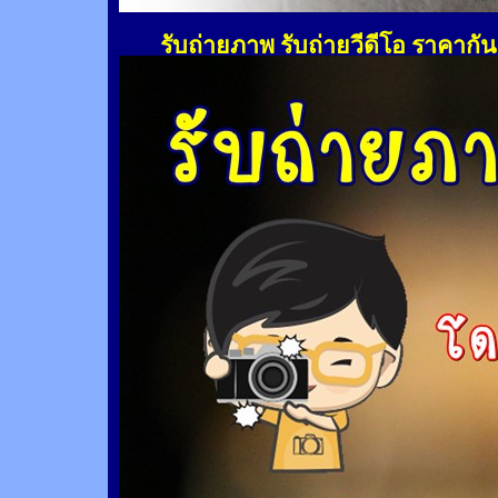
รับถ่ายภาพ รับถ่ายวีดีโอ ราคากั