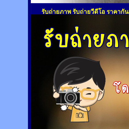
รับถ่ายภาพ รับถ่ายวีดีโอ ราคากั