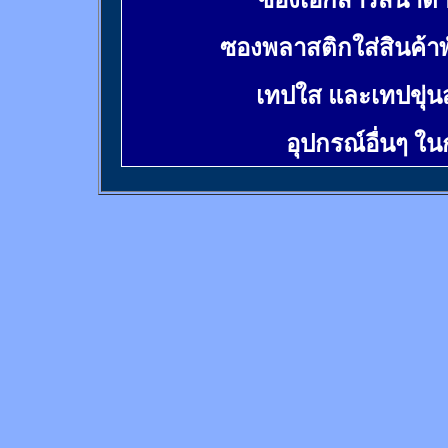
ซองเอกสารสีน้ำต
ซองพลาสติกใส่สินค้า
เทปใส และเทปขุ่น
อุปกรณ์อื่นๆ ใ