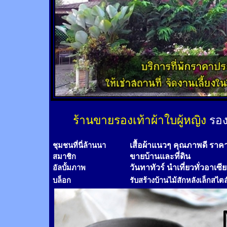
ร้านขายรองเท้าผ้าใบผู้หญิง
รอง
เสื้อผ้าแนวๆ คุณภาพดี ราค
ชุมชนที่นี่ล้านนา
ขายบ้านและที่ดิน
สมาชิก
วันทาทัวร์
นำเที่ยวทั่วอาเซี
อัลบั้มภาพ
บล็อก
รับสร้างบ้านไม้
สัก
หลังเล็กสไตล