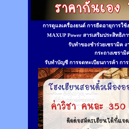
การดูแลเครื่องยนต์ การยืดอายุการใช
MAXUP Power สารเสริมประสิทธิภาพ
รับทำของชำร่วยเซรามิค ง
กระถางเซรามิ
รับทำ
บัญชี การจดทะเบียนการค้า การจ