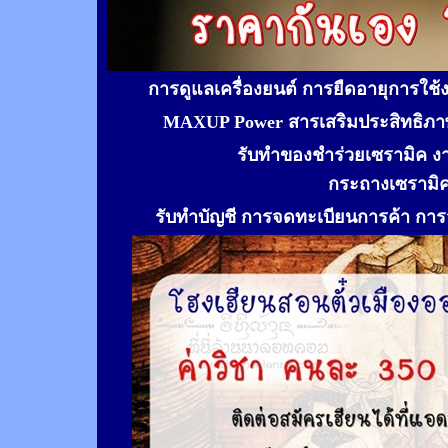
การดูแลเครื่องยนต์ การยืดอายุการใช
MAXUP Power สารเสริมประสิทธิภาพ
รับทำของชำร่วยเซรามิค ง
กระถางเซรามิ
รับทำ
บัญชี การจดทะเบียนการค้า การจ