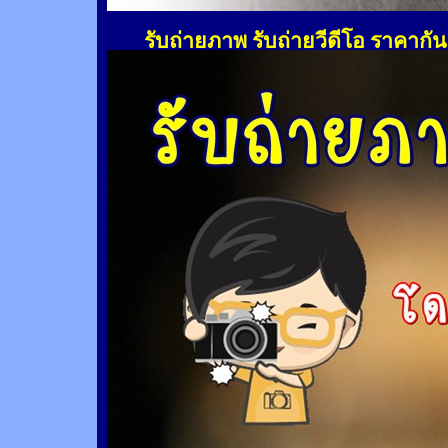
รับถ่ายภาพ รับถ่ายวีดีโอ ราคากั