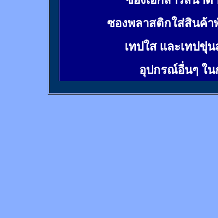
ซองเอกสารสีน้ำต
ซองพลาสติกใส่สินค้า
เทปใส และเทปขุ่น
อุปกรณ์อื่นๆ ใ