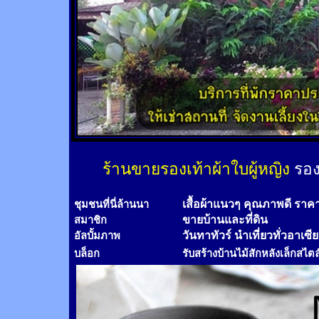
ร้านขายรองเท้าผ้าใบผู้หญิง
รอง
เสื้อผ้าแนวๆ คุณภาพดี ราค
ชุมชนที่นี่ล้านนา
ขายบ้านและที่ดิน
สมาชิก
วันทาทัวร์
นำเที่ยวทั่วอาเซี
อัลบั้มภาพ
บล็อก
รับสร้างบ้านไม้
สัก
หลังเล็กสไตล