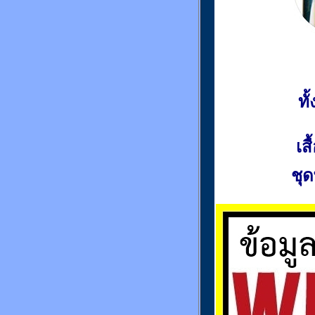
ท
เส
ชุด