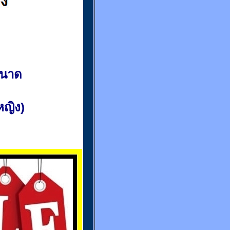
ขนาด
(หญิง)