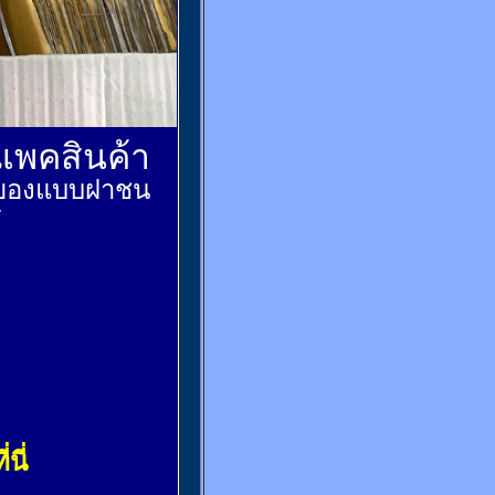
์แพคสินค้า
ส่งของแบบฝาชน
้
่นี่