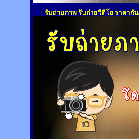
รับถ่ายภาพ รับถ่ายวีดีโอ ราคากั