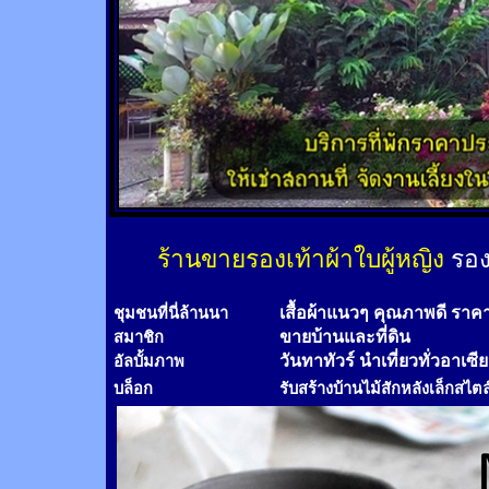
ร้านขายรองเท้าผ้าใบผู้หญิง
รอง
เสื้อผ้าแนวๆ คุณภาพดี ราค
ชุมชนที่นี่ล้านนา
ขายบ้านและที่ดิน
สมาชิก
วันทาทัวร์
นำเที่ยวทั่วอาเซี
อัลบั้มภาพ
บล็อก
รับสร้างบ้านไม้
สัก
หลังเล็กสไตล