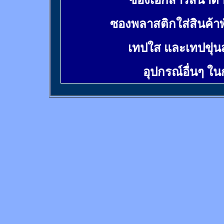
ซองเอกสารสีน้ำต
ซองพลาสติกใส่สินค้า
เทปใส และเทปขุ่น
อุปกรณ์อื่นๆ ใ