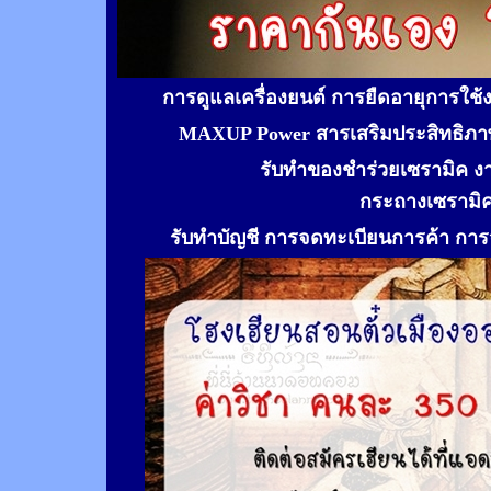
การดูแลเครื่องยนต์ การยืดอายุการใช
MAXUP Power สารเสริมประสิทธิภาพ
รับทำของชำร่วยเซรามิค ง
กระถางเซรามิ
รับทำ
บัญชี การจดทะเบียนการค้า การจ