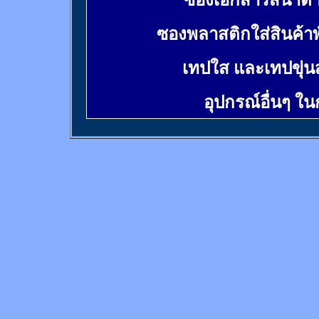
ซองเอกสารสีน้ำต
ซองพลาสติกใส่สินค้า
เทปใส และเทปขุ่น
อุปกรณ์อื่นๆ ใ