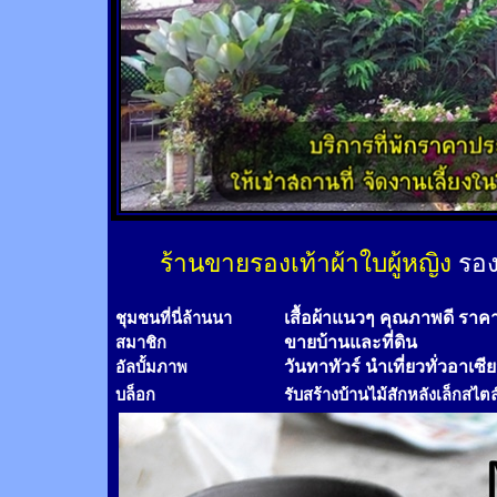
ร้านขายรองเท้าผ้าใบผู้หญิง
รอง
เสื้อผ้าแนวๆ คุณภาพดี ราค
ชุมชนที่นี่ล้านนา
ขายบ้านและที่ดิน
สมาชิก
วันทาทัวร์
นำเที่ยวทั่วอาเซี
อัลบั้มภาพ
บล็อก
รับสร้างบ้านไม้
สัก
หลังเล็กสไตล