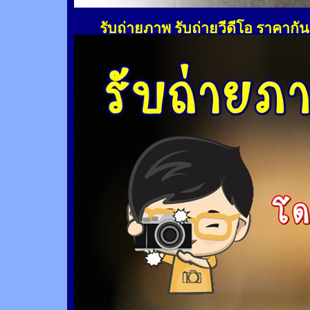
รับถ่ายภาพ รับถ่ายวีดีโอ ราคากั