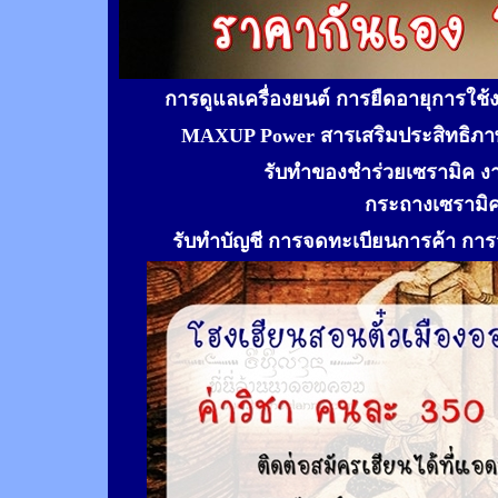
การดูแลเครื่องยนต์ การยืดอายุการใช
MAXUP Power สารเสริมประสิทธิภาพ
รับทำของชำร่วยเซรามิค ง
กระถางเซรามิ
รับทำ
บัญชี การจดทะเบียนการค้า การจ