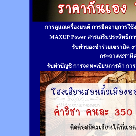
การดูแลเครื่องยนต์ การยืดอายุการใช
MAXUP Power สารเสริมประสิทธิภาพ
รับทำของชำร่วยเซรามิค ง
กระถางเซรามิ
รับทำ
บัญชี การจดทะเบียนการค้า การจ