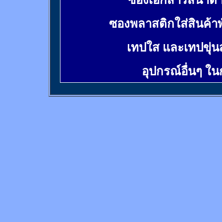
ซองเอกสารสีน้ำต
ซองพลาสติกใส่สินค้า
เทปใส และเทปขุ่น
อุปกรณ์อื่นๆ ใ