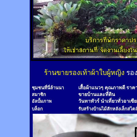
ร้านขายรองเท้าผ้าใบผู้หญิง
รอง
เสื้อผ้าแนวๆ คุณภาพดี ราค
ชุมชนที่นี่ล้านนา
ขายบ้านและที่ดิน
สมาชิก
วันทาทัวร์
นำเที่ยวทั่วอาเซี
อัลบั้มภาพ
บล็อก
รับสร้างบ้านไม้
สัก
หลังเล็กสไตล