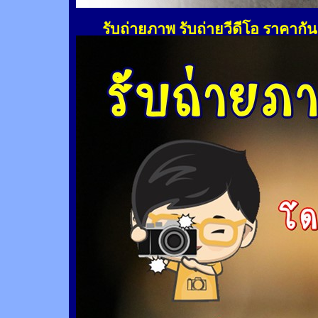
รับถ่ายภาพ รับถ่ายวีดีโอ ราคากั