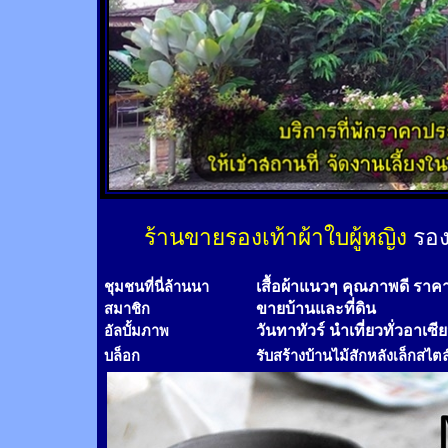
ร้านขายรองเท้าผ้าใบผู้หญิง
รอง
เสื้อผ้าแนวๆ คุณภาพดี ราค
ชุมชนที่นี่ล้านนา
ขายบ้านและที่ดิน
สมาชิก
วันทาทัวร์
นำเที่ยวทั่วอาเซี
อัลบั้มภาพ
บล็อก
รับสร้างบ้านไม้
สัก
หลังเล็กสไตล