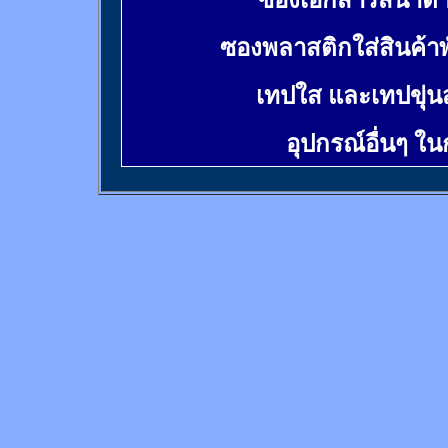
ซองเอกสารสีน้ำต
ซองพลาสติกใส่สินค้า
เทปใส และเทปขุ่น
อุปกรณ์อื่นๆ ใ