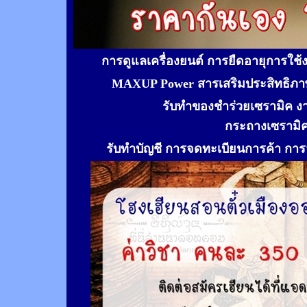
การดูแลเครื่องยนต์ การยืดอายุการใช
MAXUP Power สารเสริมประสิทธิภาพ
รับทำของชำร่วยเซรามิค ง
กระถางเซรามิ
รับทำ
บัญชี การจดทะเบียนการค้า การจ