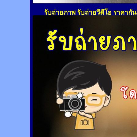
รับถ่ายภาพ รับถ่ายวีดีโอ ราคากั