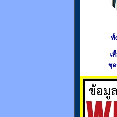
ท
เส
ชุด