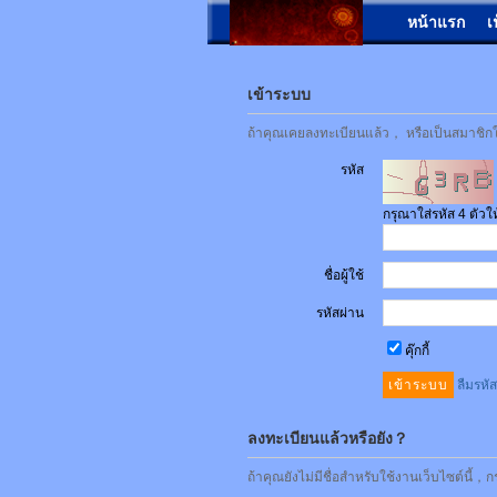
หน้าแรก
เ
เข้าระบบ
ถ้าคุณเคยลงทะเบียนแล้ว， หรือเป็นสมาชิกใน
รหัส
กรุณาใส่รหัส 4 ตัว
ชื่อผู้ใช้
รหัสผ่าน
คุ๊กกี้
ลืมรหั
ลงทะเบียนแล้วหรือยัง？
ถ้าคุณยังไม่มีชื่อสำหรับใช้งานเว็บไซต์นี้，ก