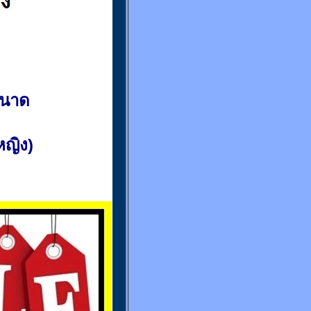
ขนาด
(หญิง)