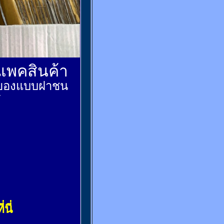
์แพคสินค้า
ส่งของแบบฝาชน
้
่นี่