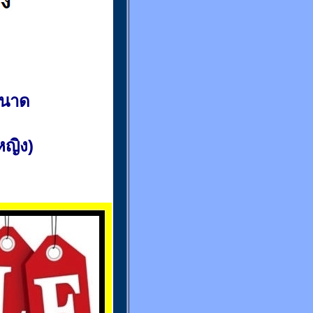
ขนาด
(หญิง)