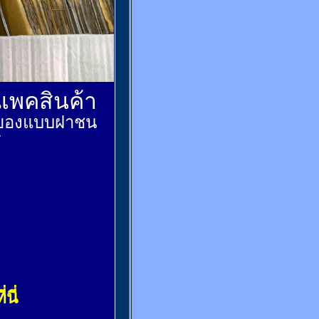
์แพคสินค้า
ส่งของแบบฝาชน
้
่นี่