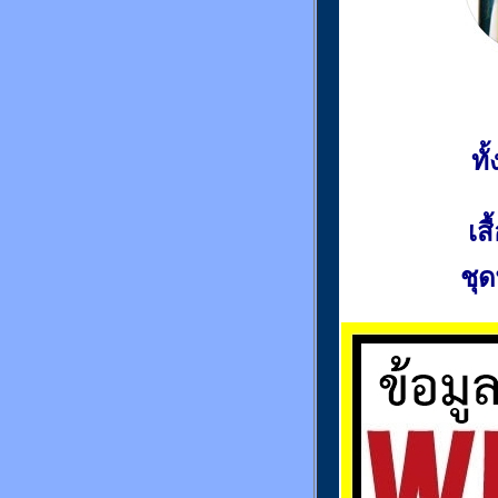
ท
เส
ชุด